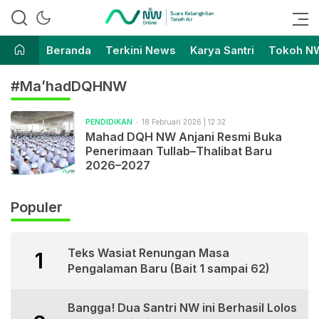
Suara Kebangkitan Tanah Air
Nahdlatul Wathan Online
Beranda
Terkini News
Karya Santri
Tokoh N
#Ma’hadDQHNW
PENDIDIKAN
18 Februari 2026 | 12:32
Mahad DQH NW Anjani Resmi Buka
Penerimaan Tullab–Thalibat Baru
2026–2027
Populer
Teks Wasiat Renungan Masa
1
Pengalaman Baru (Bait 1 sampai 62)
Bangga! Dua Santri NW ini Berhasil Lolos