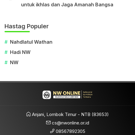
untuk ikhlas dan Jaga Amanah Bangsa
Hastag Populer
#
Nahdlatul Wathan
#
Hadi NW
#
NW
Anjani, Lombok Timur - NTB (83653)
cs@nwonline.or.id
08567892305