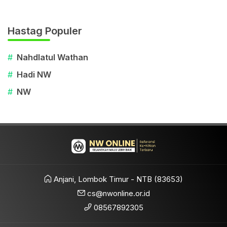
Hastag Populer
#
Nahdlatul Wathan
#
Hadi NW
#
NW
Anjani, Lombok Timur - NTB (83653)
cs@nwonline.or.id
08567892305