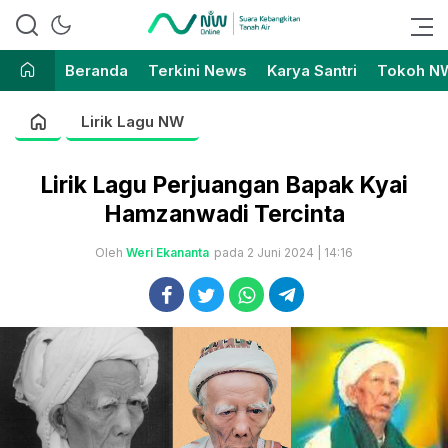
Suara Kebangkitan Tanah Air
Nahdlatul Wathan Online
Beranda
Terkini News
Karya Santri
Tokoh N
Lirik Lagu NW
Lirik Lagu Perjuangan Bapak Kyai
Hamzanwadi Tercinta
Oleh
Weri Ekananta
pada 2 Juni 2024 | 14:16