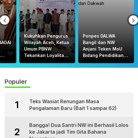
Kukuhkan Pengurus
Ponpes DALWA
BAGAI
Wilayah Aceh, Ketua
Bangil dan NW
Umum PBNW
Anjani Teken MoU
Tekankan Loyalitas
Bidang Pendidikan
A:
dan Filosofi
dan Dakwah
H.
“MAULANA”
Populer
UL
Teks Wasiat Renungan Masa
1
Pengalaman Baru (Bait 1 sampai 62)
Bangga! Dua Santri NW ini Berhasil Lolos
2
ke Jakarta jadi Tim Gita Bahana