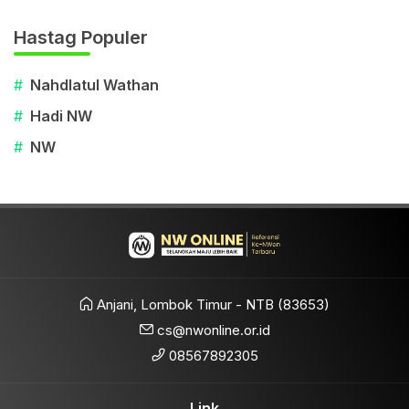
Hastag Populer
#
Nahdlatul Wathan
#
Hadi NW
#
NW
Anjani, Lombok Timur - NTB (83653)
cs@nwonline.or.id
08567892305
Link