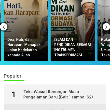
Doa, Hati, dan
ISLAM DAN
Kuku
Harapan: Menapaki
PENDIDIKAN SEBAGAI
Wila
Jalan Kedekatan
INSTRUMEN
Umu
kepada Allah
TRANSFORMASI
Teka
SOSIAL – BUDAYA:
dan F
PEMIKIRAN TGKH.
“MA
MUHAMMAD
Populer
ZAINUDDIN ABDUL
MADJID
Teks Wasiat Renungan Masa
1
Pengalaman Baru (Bait 1 sampai 62)