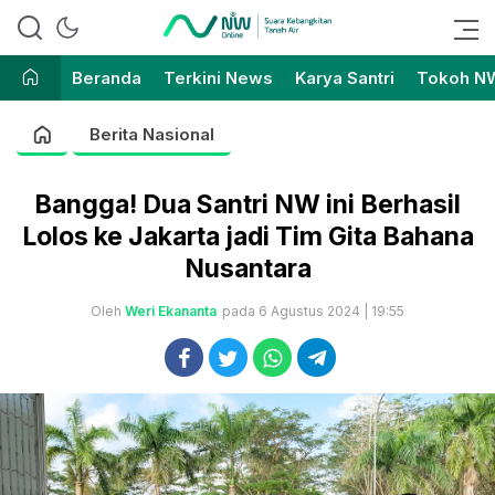
Suara Kebangkitan Tanah Air
Nahdlatul Wathan Online
Beranda
Terkini News
Karya Santri
Tokoh N
Berita Nasional
Bangga! Dua Santri NW ini Berhasil
Lolos ke Jakarta jadi Tim Gita Bahana
Nusantara
Oleh
Weri Ekananta
pada 6 Agustus 2024 | 19:55