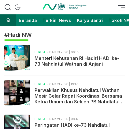
Suara Kebangkitan Tanah Air
Nahdlatul Wathan Online
Beranda
Terkini News
Karya Santri
Tokoh N
#Hadi NW
BERITA
8 Maret 2026 | 06:55
Menteri Kehutanan RI Hadiri HADI ke-
73 Nahdlatul Wathan di Anjani
BERITA
6 Maret 2026 | 19:17
Perwakilan Khusus Nahdlatul Wathan
Mesir Gelar Rapat Koordinasi Bersama
Ketua Umum dan Sekjen PB Nahdlatul
Wathan
BERITA
6 Maret 2026 | 08:12
Peringatan HADI ke-73 Nahdlatul