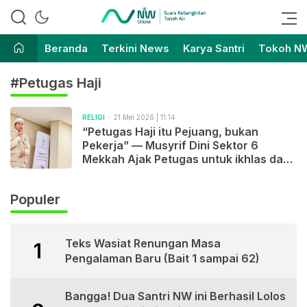
Suara Kebangkitan Tanah Air
Nahdlatul Wathan Online
Beranda
Terkini News
Karya Santri
Tokoh N
#Petugas Haji
RELIGI
21 Mei 2026 | 11:14
“Petugas Haji itu Pejuang, bukan
Pekerja” — Musyrif Dini Sektor 6
Mekkah Ajak Petugas untuk ikhlas dan
Jaga Amanah Bangsa
Populer
Teks Wasiat Renungan Masa
1
Pengalaman Baru (Bait 1 sampai 62)
Bangga! Dua Santri NW ini Berhasil Lolos