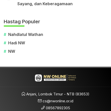
Sayang, dan Keberagamaan
Hastag Populer
#
Nahdlatul Wathan
#
Hadi NW
#
NW
Anjani, Lombok Timur - NTB (83653)
cs@nwonline.or.id
08567892305