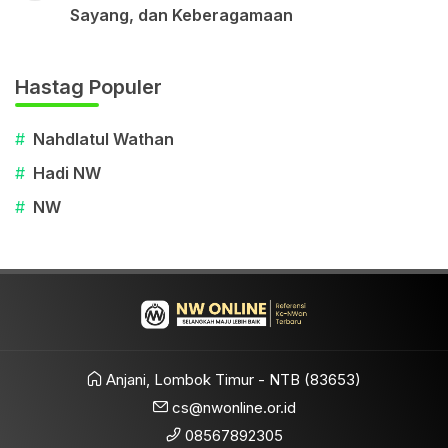
Sayang, dan Keberagamaan
Hastag Populer
#
Nahdlatul Wathan
#
Hadi NW
#
NW
Anjani, Lombok Timur - NTB (83653)
cs@nwonline.or.id
08567892305