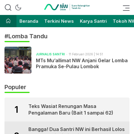
Suara Kebangkitan Tanah Air
Nahdlatul Wathan Online
Beranda
Terkini News
Karya Santri
Tokoh N
#Lomba Tandu
JURNALIS SANTRI
11 Februari 2026 | 14:51
MTs Mu’allimat NW Anjani Gelar Lomba
Pramuka Se-Pulau Lombok
Populer
Teks Wasiat Renungan Masa
1
Pengalaman Baru (Bait 1 sampai 62)
Bangga! Dua Santri NW ini Berhasil Lolos