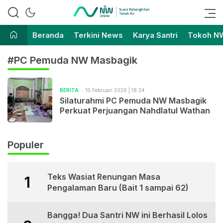
Suara Kebangkitan Tanah Air
Nahdlatul Wathan Online
Beranda
Terkini News
Karya Santri
Tokoh N
#PC Pemuda NW Masbagik
BERITA
10 Februari 2026 | 18:34
Silaturahmi PC Pemuda NW Masbagik
Perkuat Perjuangan Nahdlatul Wathan
Populer
Teks Wasiat Renungan Masa
1
Pengalaman Baru (Bait 1 sampai 62)
Bangga! Dua Santri NW ini Berhasil Lolos