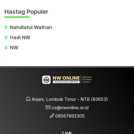
Hastag Populer
#
Nahdlatul Wathan
#
Hadi NW
#
NW
Anjani, Lombok Timur - NTB (83653)
cs@nwonline.or.id
08567892305
Link