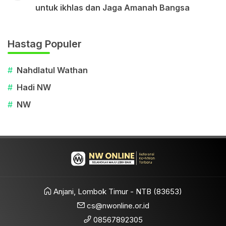
untuk ikhlas dan Jaga Amanah Bangsa
Hastag Populer
#
Nahdlatul Wathan
#
Hadi NW
#
NW
Anjani, Lombok Timur - NTB (83653)
cs@nwonline.or.id
08567892305