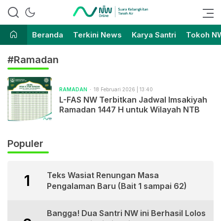
Suara Kebangkitan Tanah Air
Nahdlatul Wathan Online
Beranda
Terkini News
Karya Santri
Tokoh N
#Ramadan
RAMADAN
18 Februari 2026 | 13:40
L-FAS NW Terbitkan Jadwal Imsakiyah
Ramadan 1447 H untuk Wilayah NTB
Populer
Teks Wasiat Renungan Masa
1
Pengalaman Baru (Bait 1 sampai 62)
Bangga! Dua Santri NW ini Berhasil Lolos