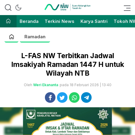
Suara Kebangkitan Tanah Air
Nahdlatul Wathan Online
Beranda
Terkini News
Karya Santri
Tokoh N
Ramadan
L-FAS NW Terbitkan Jadwal
Imsakiyah Ramadan 1447 H untuk
Wilayah NTB
Oleh
Weri Ekananta
pada 18 Februari 2026 | 13:40