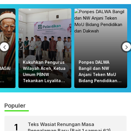
Kukuhkan Pengurus
Ponpes DALWA
BAGAI
Wilayah Aceh, Ketua
Bangil dan NW
Umum PBNW
Anjani Teken MoU
Tekankan Loyalitas
Bidang Pendidikan
A:
dan Filosofi
dan Dakwah
H.
“MAULANA”
Populer
UL
Teks Wasiat Renungan Masa
1
Pengalaman Baru (Bait 1 sampai 62)