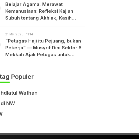
Belajar Agama, Merawat
Kemanusiaan: Refleksi Kajian
Subuh tentang Akhlak, Kasih
Sayang, dan Keberagamaan
21 Mei 2026 | 11:14
“Petugas Haji itu Pejuang, bukan
Pekerja” — Musyrif Dini Sektor 6
Mekkah Ajak Petugas untuk
ikhlas dan Jaga Amanah Bangsa
tag Populer
hdlatul Wathan
di NW
W