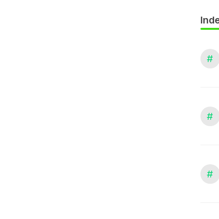
Inde
#
#
#