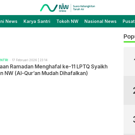
Suara Kebangkitan Tanah
Nahdlatul Wathan Online
Air
ini News
Karya Santri
Tokoh NW
Nasional News
Pusat
Pop
ANTRI
17 Februari 2026 | 23:14
an Ramadan Menghafal ke-11 LPTQ Syaikh
in NW (Al-Qur’an Mudah Dihafalkan)