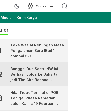
Our Partner
 Media
Kirim Karya
uler
Teks Wasiat Renungan Masa
1
Pengalaman Baru (Bait 1
sampai 62)
Bangga! Dua Santri NW ini
2
Berhasil Lolos ke Jakarta
jadi Tim Gita Bahana
Nusantara
Hilal Tidak Terlihat di POB
3
Teniga, Puasa Ramadan
Jatuh Kamis 19 Februari
2026