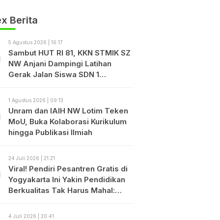
x Berita
5 Agustus 2026 | 16:17
Sambut HUT RI 81, KKN STMIK SZ
NW Anjani Dampingi Latihan
Gerak Jalan Siswa SDN 1
Sukadamai
1 Agustus 2026 | 09:13
Unram dan IAIH NW Lotim Teken
MoU, Buka Kolaborasi Kurikulum
hingga Publikasi Ilmiah
24 Juli 2026 | 21:21
Viral! Pendiri Pesantren Gratis di
Yogyakarta Ini Yakin Pendidikan
Berkualitas Tak Harus Mahal:
“Bayarlah dengan Disiplin, Bukan
dengan Uang.”
4 Juli 2026 | 20:41