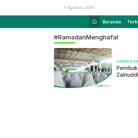
7 Agustus 2026
Beranda
Terk
#RamadanMenghafal
JURNALIS S
Pembuka
Zainudd