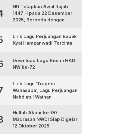
NU Tetapkan Awal Rajab
4
1447 H pada 22 Desember
2025, Berbeda dengan
Muhammadiyah dan
Kemenag
Lirik Lagu Perjuangan Bapak
5
Kyai Hamzanwadi Tercinta
Download Logo Resmi HADI
6
NW ke-72
Lirik Lagu ‘Tragedi
7
Wanasaba’, Lagu Perjuangan
Nahdlatul Wathan
Hultah Akbar ke-90
8
Madrasah NWDI Siap Digelar
12 Oktober 2025