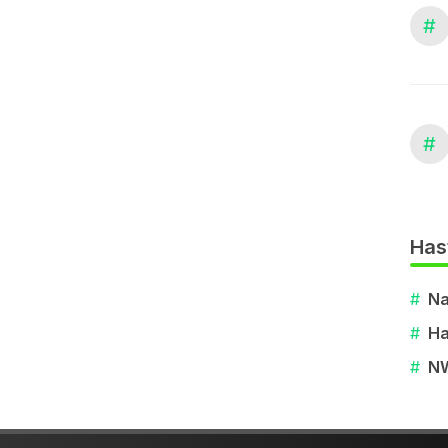
#
#
Has
#
Na
#
Ha
#
N