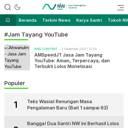
Suara Kebangkitan Tanah Air
Nahdlatul Wathan Online
Beranda
Terkini News
Karya Santri
Tokoh N
#Jam Tayang YouTube
PAID CONTENT
2 September 2025 | 22:56
AMSpeedJT Jasa Jam Tayang
YouTube: Aman, Terpercaya, dan
Terbukti Lolos Monetisasi
Populer
Teks Wasiat Renungan Masa
1
Pengalaman Baru (Bait 1 sampai 62)
Bangga! Dua Santri NW ini Berhasil Lolos