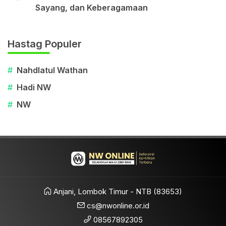
Sayang, dan Keberagamaan
Hastag Populer
#
Nahdlatul Wathan
#
Hadi NW
#
NW
Anjani, Lombok Timur - NTB (83653)
cs@nwonline.or.id
08567892305