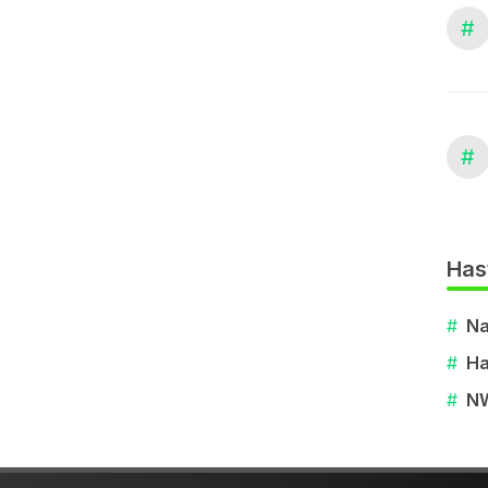
#
#
Has
#
Na
#
Ha
#
N