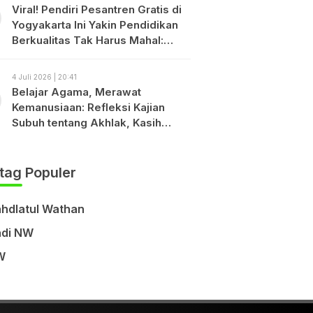
Viral! Pendiri Pesantren Gratis di
Yogyakarta Ini Yakin Pendidikan
Berkualitas Tak Harus Mahal:
“Bayarlah dengan Disiplin, Bukan
dengan Uang.”
4 Juli 2026 | 20:41
Belajar Agama, Merawat
Kemanusiaan: Refleksi Kajian
Subuh tentang Akhlak, Kasih
Sayang, dan Keberagamaan
tag Populer
hdlatul Wathan
di NW
W