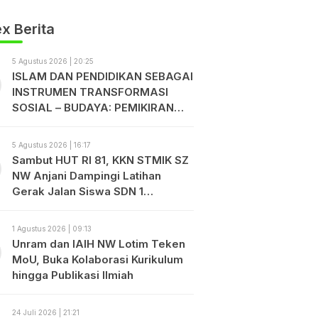
x Berita
5 Agustus 2026 | 20:25
ISLAM DAN PENDIDIKAN SEBAGAI
INSTRUMEN TRANSFORMASI
SOSIAL – BUDAYA: PEMIKIRAN
TGKH. MUHAMMAD ZAINUDDIN
ABDUL MADJID
5 Agustus 2026 | 16:17
Sambut HUT RI 81, KKN STMIK SZ
NW Anjani Dampingi Latihan
Gerak Jalan Siswa SDN 1
Sukadamai
1 Agustus 2026 | 09:13
Unram dan IAIH NW Lotim Teken
MoU, Buka Kolaborasi Kurikulum
hingga Publikasi Ilmiah
24 Juli 2026 | 21:21