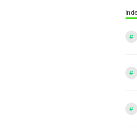
Inde
#
#
#