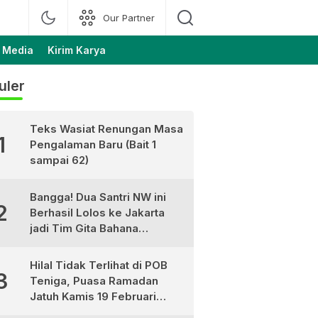
Our Partner
 Media
Kirim Karya
uler
Teks Wasiat Renungan Masa
1
Pengalaman Baru (Bait 1
sampai 62)
Bangga! Dua Santri NW ini
2
Berhasil Lolos ke Jakarta
jadi Tim Gita Bahana
Nusantara
Hilal Tidak Terlihat di POB
3
Teniga, Puasa Ramadan
Jatuh Kamis 19 Februari
2026