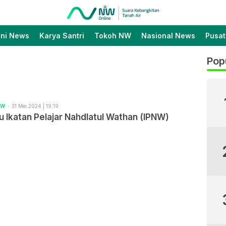
Suara Kebangkitan Tanah
Nahdlatul Wathan Online
Air
ini News
Karya Santri
Tokoh NW
Nasional News
Pusat
Pop
NW
31 Mei 2024 | 19:19
gu Ikatan Pelajar Nahdlatul Wathan (IPNW)