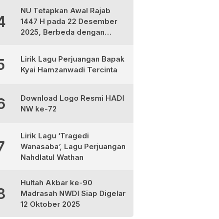
NU Tetapkan Awal Rajab
4
1447 H pada 22 Desember
2025, Berbeda dengan
Muhammadiyah dan
Kemenag
Lirik Lagu Perjuangan Bapak
5
Kyai Hamzanwadi Tercinta
Download Logo Resmi HADI
6
NW ke-72
Lirik Lagu ‘Tragedi
7
Wanasaba’, Lagu Perjuangan
Nahdlatul Wathan
Hultah Akbar ke-90
8
Madrasah NWDI Siap Digelar
12 Oktober 2025