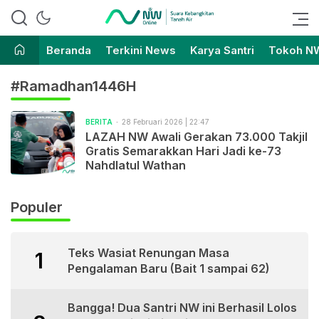
Suara Kebangkitan Tanah Air
Nahdlatul Wathan Online
Beranda
Terkini News
Karya Santri
Tokoh N
#Ramadhan1446H
BERITA
28 Februari 2026 | 22:47
LAZAH NW Awali Gerakan 73.000 Takjil
Gratis Semarakkan Hari Jadi ke-73
Nahdlatul Wathan
Populer
Teks Wasiat Renungan Masa
1
Pengalaman Baru (Bait 1 sampai 62)
Bangga! Dua Santri NW ini Berhasil Lolos