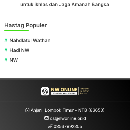
untuk ikhlas dan Jaga Amanah Bangsa
Hastag Populer
#
Nahdlatul Wathan
#
Hadi NW
#
NW
Anjani, Lombok Timur - NTB (83653)
cs@nwonline.or.id
08567892305