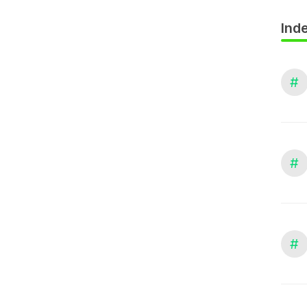
Inde
#
#
#