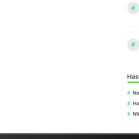
#
#
Has
#
Na
#
Ha
#
N