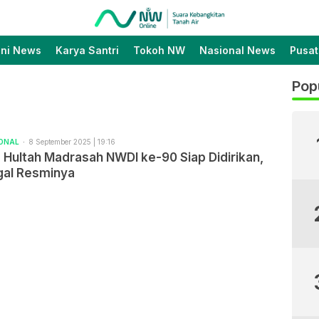
Suara Kebangkitan Tanah
Nahdlatul Wathan Online
Air
ini News
Karya Santri
Tokoh NW
Nasional News
Pusat
Pop
IONAL
8 September 2025 | 19:16
 Hultah Madrasah NWDI ke-90 Siap Didirikan,
gal Resminya