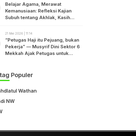
Belajar Agama, Merawat
Kemanusiaan: Refleksi Kajian
Subuh tentang Akhlak, Kasih
Sayang, dan Keberagamaan
21 Mei 2026 | 11:14
“Petugas Haji itu Pejuang, bukan
Pekerja” — Musyrif Dini Sektor 6
Mekkah Ajak Petugas untuk
ikhlas dan Jaga Amanah Bangsa
tag Populer
hdlatul Wathan
di NW
W