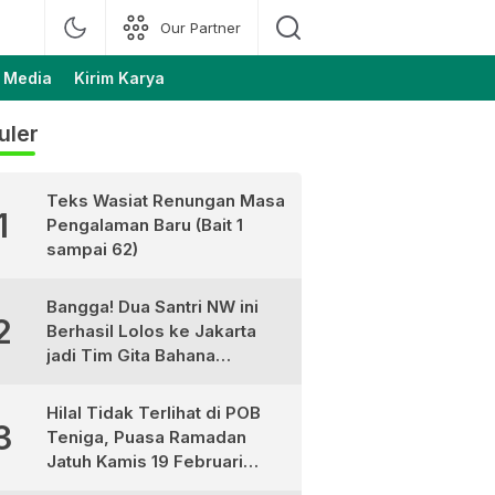
Our Partner
 Media
Kirim Karya
uler
Teks Wasiat Renungan Masa
1
Pengalaman Baru (Bait 1
sampai 62)
Bangga! Dua Santri NW ini
2
Berhasil Lolos ke Jakarta
jadi Tim Gita Bahana
Nusantara
Hilal Tidak Terlihat di POB
3
Teniga, Puasa Ramadan
Jatuh Kamis 19 Februari
2026