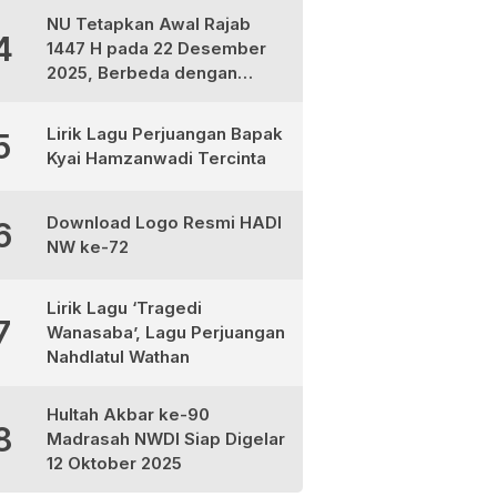
NU Tetapkan Awal Rajab
4
1447 H pada 22 Desember
2025, Berbeda dengan
Muhammadiyah dan
Kemenag
Lirik Lagu Perjuangan Bapak
5
Kyai Hamzanwadi Tercinta
Download Logo Resmi HADI
6
NW ke-72
Lirik Lagu ‘Tragedi
7
Wanasaba’, Lagu Perjuangan
Nahdlatul Wathan
Hultah Akbar ke-90
8
Madrasah NWDI Siap Digelar
12 Oktober 2025