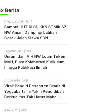
x Berita
5 Agustus 2026 | 16:17
Sambut HUT RI 81, KKN STMIK SZ
NW Anjani Dampingi Latihan
Gerak Jalan Siswa SDN 1
Sukadamai
1 Agustus 2026 | 09:13
Unram dan IAIH NW Lotim Teken
MoU, Buka Kolaborasi Kurikulum
hingga Publikasi Ilmiah
24 Juli 2026 | 21:21
Viral! Pendiri Pesantren Gratis di
Yogyakarta Ini Yakin Pendidikan
Berkualitas Tak Harus Mahal:
“Bayarlah dengan Disiplin, Bukan
dengan Uang.”
4 Juli 2026 | 20:41