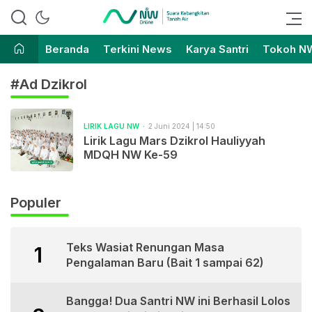
Suara Kebangkitan Tanah Air
Nahdlatul Wathan Online
Beranda
Terkini News
Karya Santri
Tokoh N
#Ad Dzikrol
LIRIK LAGU NW
2 Juni 2024 | 14:50
Lirik Lagu Mars Dzikrol Hauliyyah
MDQH NW Ke-59
Populer
Teks Wasiat Renungan Masa
1
Pengalaman Baru (Bait 1 sampai 62)
Bangga! Dua Santri NW ini Berhasil Lolos