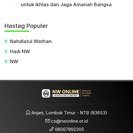
untuk ikhlas dan Jaga Amanah Bangsa
Hastag Populer
#
Nahdlatul Wathan
#
Hadi NW
#
NW
Anjani, Lombok Timur - NTB (83653)
cs@nwonline.or.id
08567892305