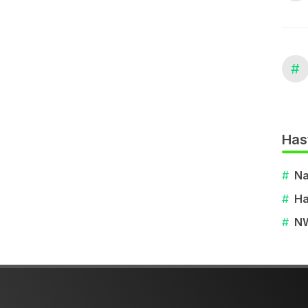
#
Has
#
Na
#
Ha
#
N