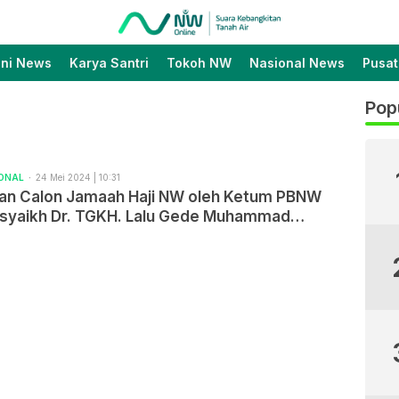
Suara Kebangkitan Tanah
Nahdlatul Wathan Online
Air
ini News
Karya Santri
Tokoh NW
Nasional News
Pusat
Pop
IONAL
24 Mei 2024 | 10:31
an Calon Jamaah Haji NW oleh Ketum PBNW
syaikh Dr. TGKH. Lalu Gede Muhammad
n Atsani