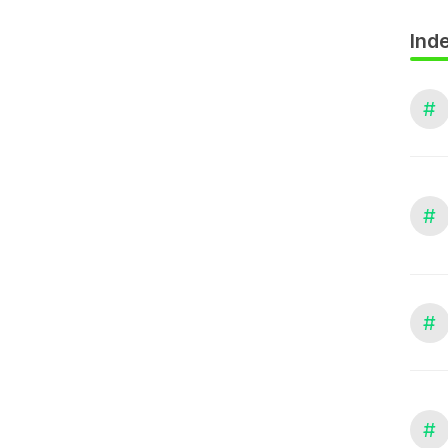
Inde
#
#
#
#