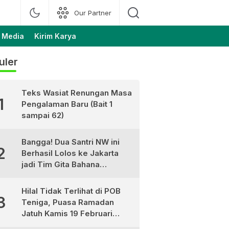
Our Partner
 Media
Kirim Karya
uler
Teks Wasiat Renungan Masa
1
Pengalaman Baru (Bait 1
sampai 62)
Bangga! Dua Santri NW ini
2
Berhasil Lolos ke Jakarta
jadi Tim Gita Bahana
Nusantara
Hilal Tidak Terlihat di POB
3
Teniga, Puasa Ramadan
Jatuh Kamis 19 Februari
2026