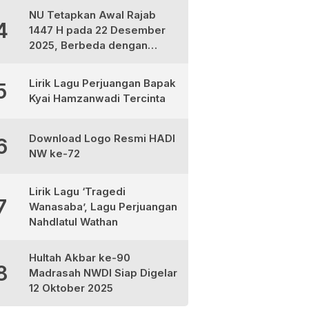
NU Tetapkan Awal Rajab
4
1447 H pada 22 Desember
2025, Berbeda dengan
Muhammadiyah dan
Kemenag
Lirik Lagu Perjuangan Bapak
5
Kyai Hamzanwadi Tercinta
Download Logo Resmi HADI
6
NW ke-72
Lirik Lagu ‘Tragedi
7
Wanasaba’, Lagu Perjuangan
Nahdlatul Wathan
Hultah Akbar ke-90
8
Madrasah NWDI Siap Digelar
12 Oktober 2025