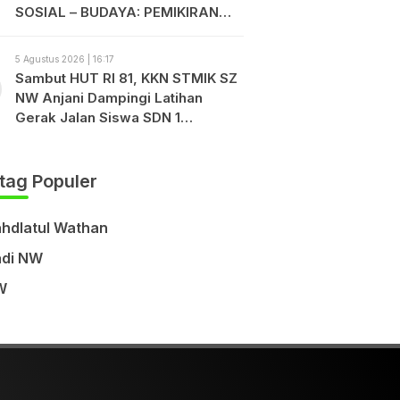
SOSIAL – BUDAYA: PEMIKIRAN
TGKH. MUHAMMAD ZAINUDDIN
ABDUL MADJID
5 Agustus 2026 | 16:17
Sambut HUT RI 81, KKN STMIK SZ
NW Anjani Dampingi Latihan
Gerak Jalan Siswa SDN 1
Sukadamai
tag Populer
hdlatul Wathan
di NW
W