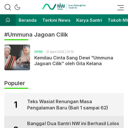
Suara Kebangkitan Tanah Air
Nahdlatul Wathan Online
Beranda
Terkini News
Karya Santri
Tokoh N
#Ummuna Jagoan Cilik
OPINI
21 April 2025 | 21:13
Kemilau Cinta Sang Dewi “Ummuna
Jagoan Cilik” oleh Gita Kelana
Populer
Teks Wasiat Renungan Masa
1
Pengalaman Baru (Bait 1 sampai 62)
Bangga! Dua Santri NW ini Berhasil Lolos