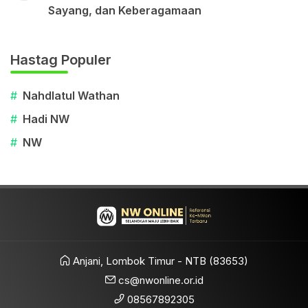
Sayang, dan Keberagamaan
Hastag Populer
#
Nahdlatul Wathan
#
Hadi NW
#
NW
Anjani, Lombok Timur - NTB (83653)
cs@nwonline.or.id
08567892305