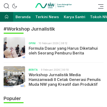
Suara Kebangkitan Tanah Air
Nahdlatul Wathan Online
Beranda
Terkini News
Karya Santri
Tokoh N
#Workshop Jurnalistik
OPINI
10 Februari 2026 | 08:12
Formula Dasar yang Harus Diketahui
oleh Seorang Pemburu Berita
BERITA
9 Februari 2026 | 00:10
Workshop Jurnalistik Media
Hamzanwadi II Cetak Generasi Penulis
Muda NW yang Kreatif dan Produktif
Populer