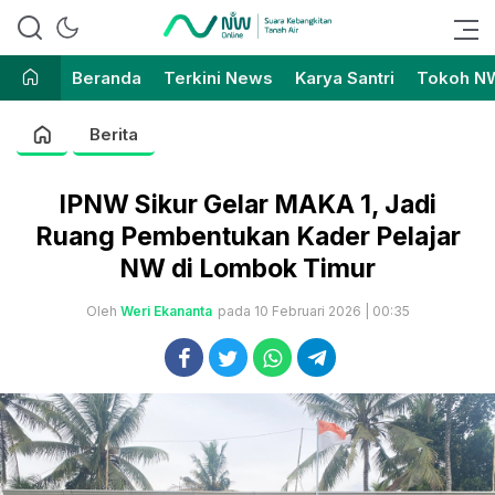
Suara Kebangkitan Tanah Air
Nahdlatul Wathan Online
Beranda
Terkini News
Karya Santri
Tokoh N
Berita
IPNW Sikur Gelar MAKA 1, Jadi
Ruang Pembentukan Kader Pelajar
NW di Lombok Timur
Oleh
Weri Ekananta
pada 10 Februari 2026 | 00:35