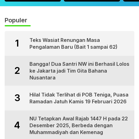
SOSIAL – BUDAYA:
dan Filosofi
dan 
PEMIKIRAN TGKH.
“MAULANA”
MUHAMMAD
Populer
ZAINUDDIN ABDUL
MADJID
Teks Wasiat Renungan Masa
1
Pengalaman Baru (Bait 1 sampai 62)
Bangga! Dua Santri NW ini Berhasil Lolos
2
ke Jakarta jadi Tim Gita Bahana
Nusantara
Hilal Tidak Terlihat di POB Teniga, Puasa
3
Ramadan Jatuh Kamis 19 Februari 2026
NU Tetapkan Awal Rajab 1447 H pada 22
4
Desember 2025, Berbeda dengan
Muhammadiyah dan Kemenag