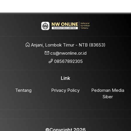
Anjani, Lombok Timur - NTB (83653)
cs@nwonline.or.id
08567892305
Link
Tentang
Privacy Policy
Pedoman Media
Siber
©Copyright 2026