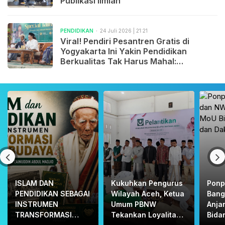
Publikasi Ilmiah
PENDIDIKAN
24 Juli 2026 | 21:21
Viral! Pendiri Pesantren Gratis di
Yogyakarta Ini Yakin Pendidikan
Berkualitas Tak Harus Mahal:
“Bayarlah dengan Disiplin, Bukan
dengan Uang.”
ISLAM DAN
Kukuhkan Pengurus
Ponp
PENDIDIKAN SEBAGAI
Wilayah Aceh, Ketua
Bang
INSTRUMEN
Umum PBNW
Anja
TRANSFORMASI
Tekankan Loyalitas
Bida