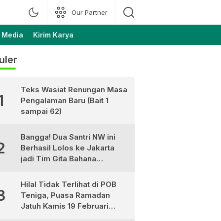
Our Partner
 Media
Kirim Karya
uler
Teks Wasiat Renungan Masa
1
Pengalaman Baru (Bait 1
sampai 62)
Bangga! Dua Santri NW ini
2
Berhasil Lolos ke Jakarta
jadi Tim Gita Bahana
Nusantara
Hilal Tidak Terlihat di POB
3
Teniga, Puasa Ramadan
Jatuh Kamis 19 Februari
2026