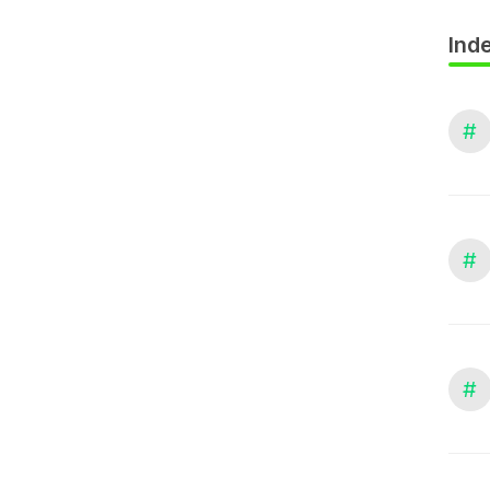
Inde
#
#
#