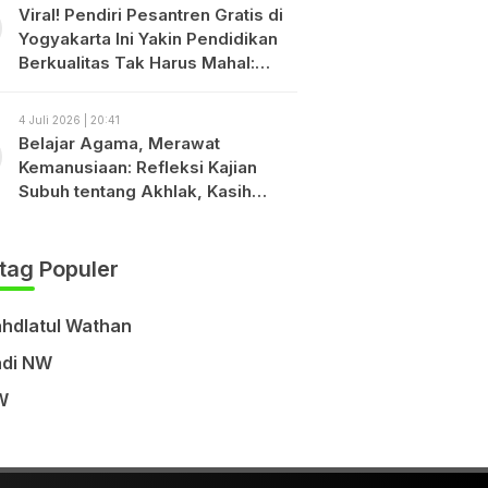
Viral! Pendiri Pesantren Gratis di
Yogyakarta Ini Yakin Pendidikan
Berkualitas Tak Harus Mahal:
“Bayarlah dengan Disiplin, Bukan
dengan Uang.”
4 Juli 2026 | 20:41
Belajar Agama, Merawat
Kemanusiaan: Refleksi Kajian
Subuh tentang Akhlak, Kasih
Sayang, dan Keberagamaan
tag Populer
hdlatul Wathan
di NW
W