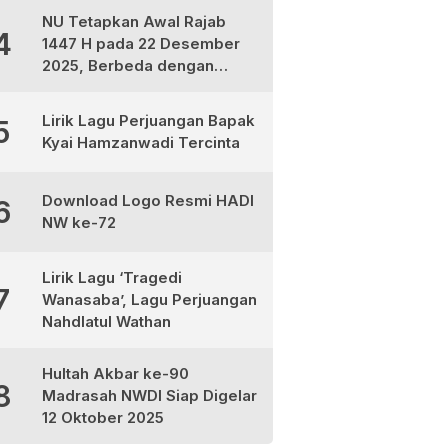
NU Tetapkan Awal Rajab
4
1447 H pada 22 Desember
2025, Berbeda dengan
Muhammadiyah dan
Kemenag
Lirik Lagu Perjuangan Bapak
5
Kyai Hamzanwadi Tercinta
Download Logo Resmi HADI
6
NW ke-72
Lirik Lagu ‘Tragedi
7
Wanasaba’, Lagu Perjuangan
Nahdlatul Wathan
Hultah Akbar ke-90
8
Madrasah NWDI Siap Digelar
12 Oktober 2025