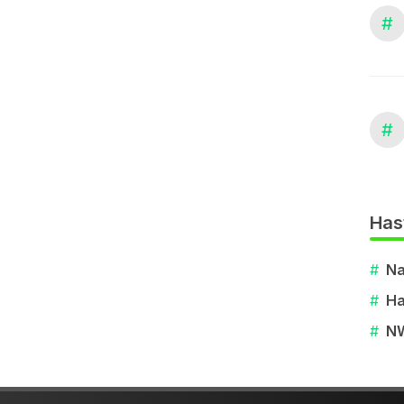
#
#
Has
#
Na
#
Ha
#
N