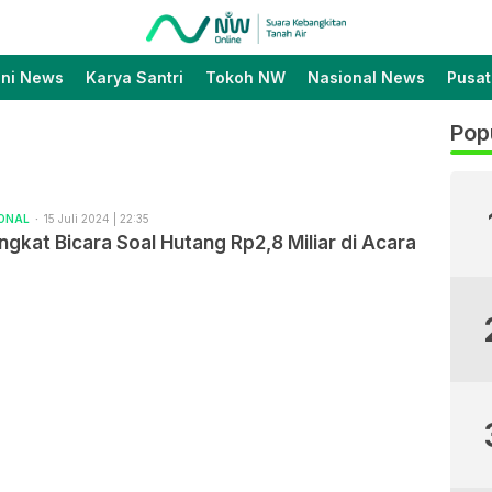
Suara Kebangkitan Tanah
Nahdlatul Wathan Online
Air
ini News
Karya Santri
Tokoh NW
Nasional News
Pusat
Pop
IONAL
15 Juli 2024 | 22:35
kat Bicara Soal Hutang Rp2,8 Miliar di Acara