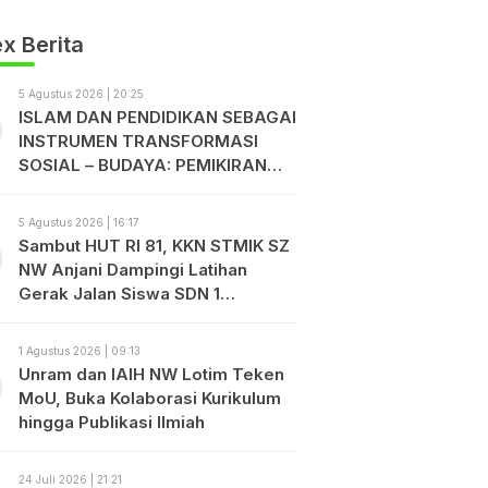
x Berita
5 Agustus 2026 | 20:25
ISLAM DAN PENDIDIKAN SEBAGAI
INSTRUMEN TRANSFORMASI
SOSIAL – BUDAYA: PEMIKIRAN
TGKH. MUHAMMAD ZAINUDDIN
ABDUL MADJID
5 Agustus 2026 | 16:17
Sambut HUT RI 81, KKN STMIK SZ
NW Anjani Dampingi Latihan
Gerak Jalan Siswa SDN 1
Sukadamai
1 Agustus 2026 | 09:13
Unram dan IAIH NW Lotim Teken
MoU, Buka Kolaborasi Kurikulum
hingga Publikasi Ilmiah
24 Juli 2026 | 21:21