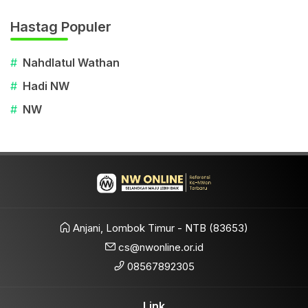
Hastag Populer
#
Nahdlatul Wathan
#
Hadi NW
#
NW
Anjani, Lombok Timur - NTB (83653)
cs@nwonline.or.id
08567892305
Link