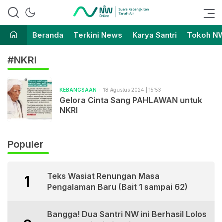
Suara Kebangkitan Tanah Air
Nahdlatul Wathan Online
Beranda
Terkini News
Karya Santri
Tokoh N
#NKRI
KEBANGSAAN
18 Agustus 2024 | 15:53
Gelora Cinta Sang PAHLAWAN untuk
NKRI
Populer
Teks Wasiat Renungan Masa
1
Pengalaman Baru (Bait 1 sampai 62)
Bangga! Dua Santri NW ini Berhasil Lolos