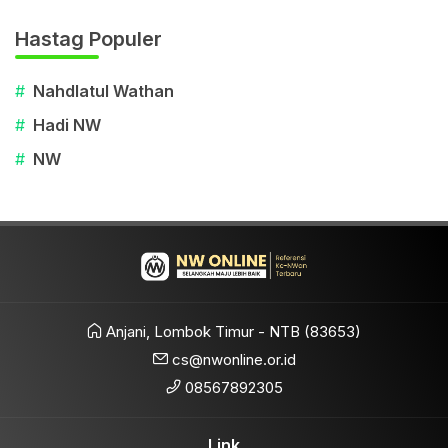
Hastag Populer
#
Nahdlatul Wathan
#
Hadi NW
#
NW
Anjani, Lombok Timur - NTB (83653)
cs@nwonline.or.id
08567892305
Link