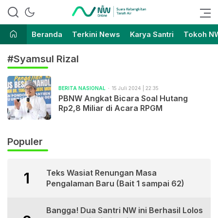
Suara Kebangkitan Tanah Air
Nahdlatul Wathan Online
Beranda
Terkini News
Karya Santri
Tokoh N
#Syamsul Rizal
BERITA NASIONAL
15 Juli 2024 | 22:35
PBNW Angkat Bicara Soal Hutang
Rp2,8 Miliar di Acara RPGM
Populer
Teks Wasiat Renungan Masa
1
Pengalaman Baru (Bait 1 sampai 62)
Bangga! Dua Santri NW ini Berhasil Lolos