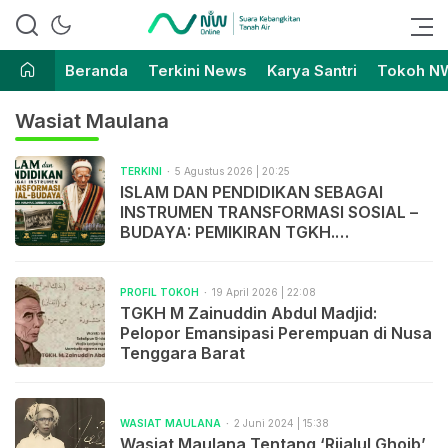
Suara Kebangkitan Tanah Air
Nahdlatul Wathan Online
Beranda
Terkini News
Karya Santri
Tokoh N
Wasiat Maulana
TERKINI
5 Agustus 2026 | 20:25
ISLAM DAN PENDIDIKAN SEBAGAI
INSTRUMEN TRANSFORMASI SOSIAL –
BUDAYA: PEMIKIRAN TGKH.
MUHAMMAD ZAINUDDIN ABDUL
MADJID
PROFIL TOKOH
19 April 2026 | 22:08
TGKH M Zainuddin Abdul Madjid:
Pelopor Emansipasi Perempuan di Nusa
Tenggara Barat
WASIAT MAULANA
2 Juni 2024 | 15:38
Wasiat Maulana Tentang ‘Rijalul Ghoib’,