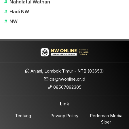
#
Nahdlatul Wathan
#
Hadi NW
#
NW
Anjani, Lombok Timur - NTB (83653)
cs@nwonline.or.id
08567892305
Link
Tentang
Privacy Policy
Pedoman Media
Siber