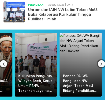
PENDIDIKAN
1 Agustus 2026 | 09:13
Unram dan IAIH NW Lotim Teken MoU,
Buka Kolaborasi Kurikulum hingga
Publikasi Ilmiah
Kukuhkan Pengurus
Ponpes DALWA
BAGAI
Wilayah Aceh, Ketua
Bangil dan NW
Umum PBNW
Anjani Teken MoU
Tekankan Loyalitas
Bidang Pendidikan
A:
dan Filosofi
dan Dakwah
H.
“MAULANA”