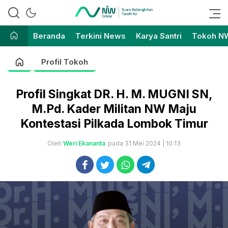
Suara Kebangkitan Tanah Air
Nahdlatul Wathan Online
Beranda
Terkini News
Karya Santri
Tokoh N
Profil Tokoh
Profil Singkat DR. H. M. MUGNI SN,
M.Pd. Kader Militan NW Maju
Kontestasi Pilkada Lombok Timur
Oleh
Weri Ekananta
pada 31 Mei 2024 | 10:13