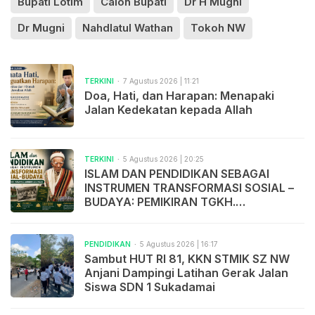
Bupati Lotim
Calon Bupati
Dr H Mugni
Dr Mugni
Nahdlatul Wathan
Tokoh NW
TERKINI
7 Agustus 2026 | 11:21
Doa, Hati, dan Harapan: Menapaki
Jalan Kedekatan kepada Allah
TERKINI
5 Agustus 2026 | 20:25
ISLAM DAN PENDIDIKAN SEBAGAI
INSTRUMEN TRANSFORMASI SOSIAL –
BUDAYA: PEMIKIRAN TGKH.
MUHAMMAD ZAINUDDIN ABDUL
MADJID
PENDIDIKAN
5 Agustus 2026 | 16:17
Sambut HUT RI 81, KKN STMIK SZ NW
Anjani Dampingi Latihan Gerak Jalan
Siswa SDN 1 Sukadamai